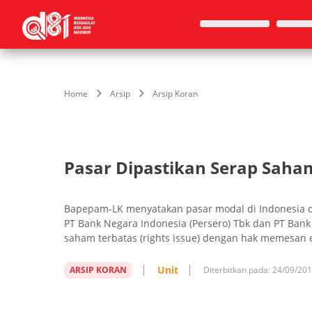
Home
Arsip
Arsip Koran
Pasar Dipastikan Serap Saha
Bapepam-LK menyatakan pasar modal di Indonesia 
PT Bank Negara Indonesia (Persero) Tbk dan PT Bank
saham terbatas (rights issue) dengan hak memesan e
Unit
ARSIP KORAN
Diterbitkan pada:
24/09/20