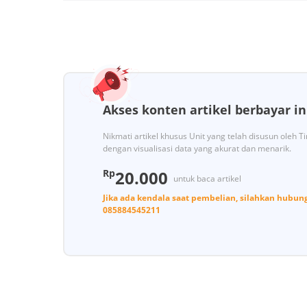
Akses konten artikel berbayar in
Nikmati artikel khusus Unit yang telah disusun oleh 
dengan visualisasi data yang akurat dan menarik.
Rp
20.000
untuk baca artikel
Jika ada kendala saat pembelian, silahkan hubun
085884545211