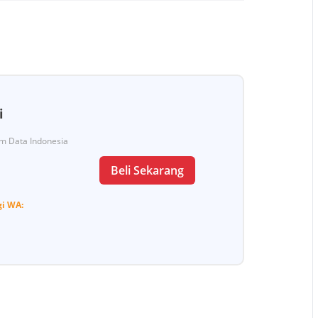
i
Tim Data Indonesia
Beli Sekarang
gi
WA: