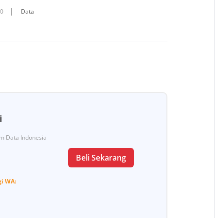
10
Data
i
Tim Data Indonesia
Beli Sekarang
gi
WA: