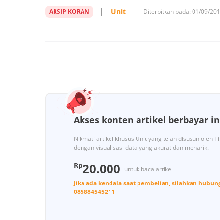
Unit
ARSIP KORAN
Diterbitkan pada:
01/09/20
Akses konten artikel berbayar in
Nikmati artikel khusus Unit yang telah disusun oleh 
dengan visualisasi data yang akurat dan menarik.
Rp
20.000
untuk baca artikel
Jika ada kendala saat pembelian, silahkan hubun
085884545211