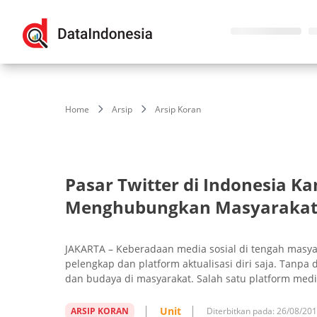
Home
Arsip
Arsip Koran
Pasar Twitter di Indonesia K
Menghubungkan Masyaraka
JAKARTA – Keberadaan media sosial di tengah masyar
pelengkap dan platform aktualisasi diri saja. Tanpa 
dan budaya di masyarakat. Salah satu platform media
Unit
ARSIP KORAN
Diterbitkan pada:
26/08/20