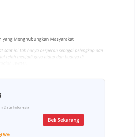
rm yang Menghubungkan Masyarakat
t saat ini tak hanya berperan sebagai pelengkap dan
osial telah menjadi gaya hidup dan budaya di
dalah Twitter.
i
Tim Data Indonesia
Beli Sekarang
gi
WA: