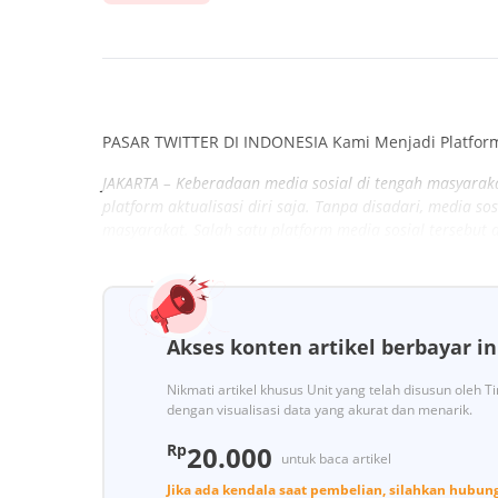
PASAR TWITTER DI INDONESIA Kami Menjadi Platfo
JAKARTA – Keberadaan media sosial di tengah masyaraka
platform aktualisasi diri saja. Tanpa disadari, media s
masyarakat. Salah satu platform media sosial tersebut a
Akses konten artikel berbayar in
Nikmati artikel khusus Unit yang telah disusun oleh 
dengan visualisasi data yang akurat dan menarik.
Rp
20.000
untuk baca artikel
Jika ada kendala saat pembelian, silahkan hubun