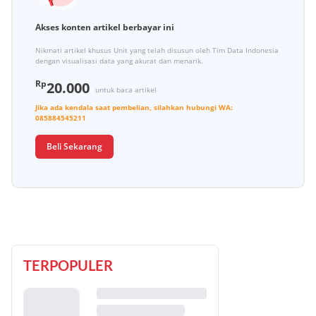
Akses konten artikel berbayar ini
Nikmati artikel khusus Unit yang telah disusun oleh Tim Data Indonesia
dengan visualisasi data yang akurat dan menarik.
Rp
20.000
untuk baca artikel
Jika ada kendala saat pembelian, silahkan hubungi
WA:
085884545211
Beli Sekarang
TERPOPULER