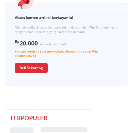
Akses konten artikel berbayar ini
Nikmati artikel khusus Unit yang telah disusun oleh Tim Data Indonesia
dengan visualisasi data yang akurat dan menarik.
Rp
20.000
untuk baca artikel
Jika ada kendala saat pembelian, silahkan hubungi
WA:
085884545211
Beli Sekarang
TERPOPULER