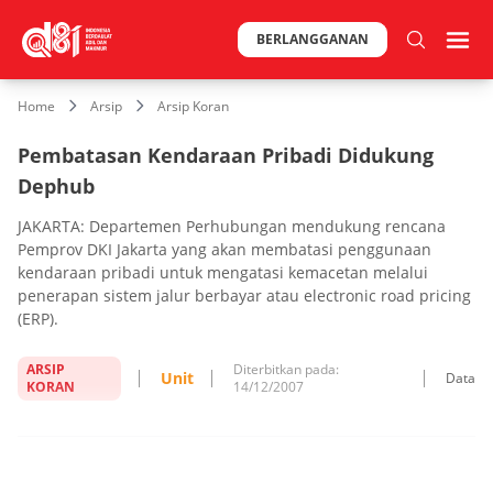
BERLANGGANAN
Home
Arsip
Arsip Koran
Pembatasan Kendaraan Pribadi Didukung
Dephub
JAKARTA: Departemen Perhubungan mendukung rencana
Pemprov DKI Jakarta yang akan membatasi penggunaan
kendaraan pribadi untuk mengatasi kemacetan melalui
penerapan sistem jalur berbayar atau electronic road pricing
(ERP).
ARSIP
Diterbitkan pada:
Unit
Data
KORAN
14/12/2007