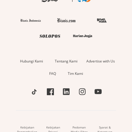
Hubungi Kami
Tentang Kami
Advertise with Us
FAQ
Tim Kami
Kebijakan
Kebijakan
Pedoman
Syarat &
Pengembalian
Privasi
Media Siber
Ketentuan