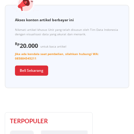
Akses konten artikel berbayar ini
Nikmati artikel khusus Unit yang telah disusun oleh Tim Data Indonesia
dengan visualisasi data yang akurat dan menarik.
Rp
20.000
untuk baca artikel
Jika ada kendala saat pembelian, silahkan hubungi
WA:
085884545211
Beli Sekarang
TERPOPULER