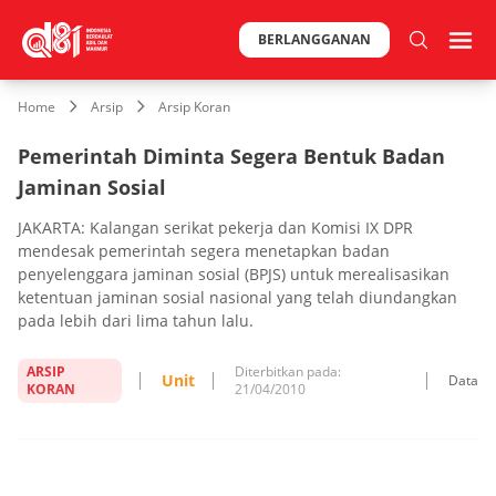
BERLANGGANAN
Home
Arsip
Arsip Koran
Pemerintah Diminta Segera Bentuk Badan
Jaminan Sosial
JAKARTA: Kalangan serikat pekerja dan Komisi IX DPR
mendesak pemerintah segera menetapkan badan
penyelenggara jaminan sosial (BPJS) untuk merealisasikan
ketentuan jaminan sosial nasional yang telah diundangkan
pada lebih dari lima tahun lalu.
ARSIP
Diterbitkan pada:
Unit
Data
KORAN
21/04/2010