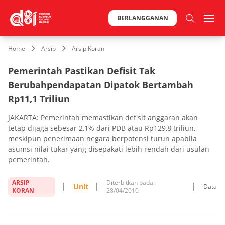
BERLANGGANAN
Home
Arsip
Arsip Koran
Pemerintah Pastikan Defisit Tak
Berubahpendapatan Dipatok Bertambah
Rp11,1 Triliun
JAKARTA: Pemerintah memastikan defisit anggaran akan
tetap dijaga sebesar 2,1% dari PDB atau Rp129,8 triliun,
meskipun penerimaan negara berpotensi turun apabila
asumsi nilai tukar yang disepakati lebih rendah dari usulan
pemerintah.
ARSIP
Diterbitkan pada:
Unit
Data
KORAN
28/04/2010