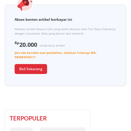
Akses konten artikel berbayar ini
Nikmati artikel khusus Unit yang telah disusun oleh Tim Data Indonesia
dengan visualisasi data yang akurat dan menarik.
Rp
20.000
untuk baca artikel
Jika ada kendala saat pembelian, silahkan hubungi
WA:
085884545211
Beli Sekarang
TERPOPULER