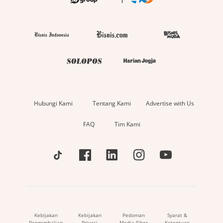
Hubungi Kami
Tentang Kami
Advertise with Us
FAQ
Tim Kami
Kebijakan
Kebijakan
Pedoman
Syarat &
Pengembalian
Privasi
Media Siber
Ketentuan