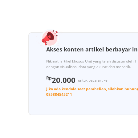
Akses konten artikel berbayar in
Nikmati artikel khusus Unit yang telah disusun oleh 
dengan visualisasi data yang akurat dan menarik.
Rp
20.000
untuk baca artikel
Jika ada kendala saat pembelian, silahkan hubun
085884545211