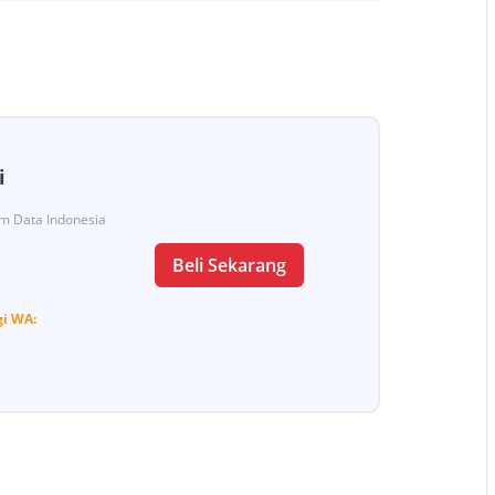
i
Tim Data Indonesia
Beli Sekarang
gi
WA: