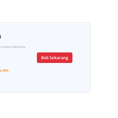
i
Tim Data Indonesia
Beli Sekarang
gi
WA: