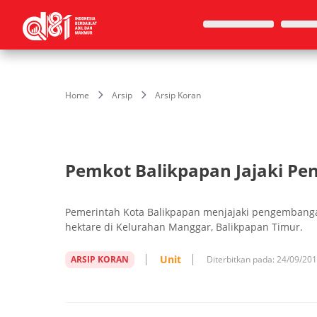
Home
Arsip
Arsip Koran
Pemkot Balikpapan Jajaki P
Pemerintah Kota Balikpapan menjajaki pengembanga
hektare di Kelurahan Manggar, Balikpapan Timur.
Unit
ARSIP KORAN
Diterbitkan pada:
24/09/20