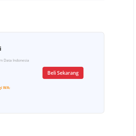
i
Tim Data Indonesia
Beli Sekarang
gi
WA: