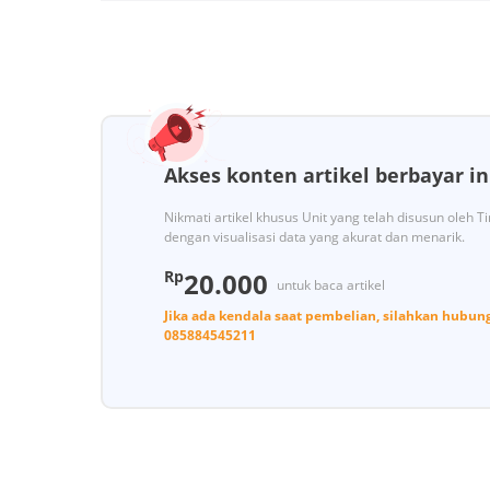
Akses konten artikel berbayar in
Nikmati artikel khusus Unit yang telah disusun oleh 
dengan visualisasi data yang akurat dan menarik.
Rp
20.000
untuk baca artikel
Jika ada kendala saat pembelian, silahkan hubun
085884545211