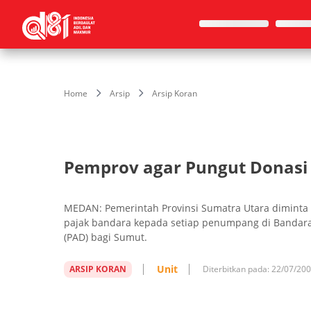
Home
Arsip
Arsip Koran
Pemprov agar Pungut Donas
MEDAN: Pemerintah Provinsi Sumatra Utara dimin
pajak bandara kepada setiap penumpang di Bandar
(PAD) bagi Sumut.
Unit
ARSIP KORAN
Diterbitkan pada:
22/07/20