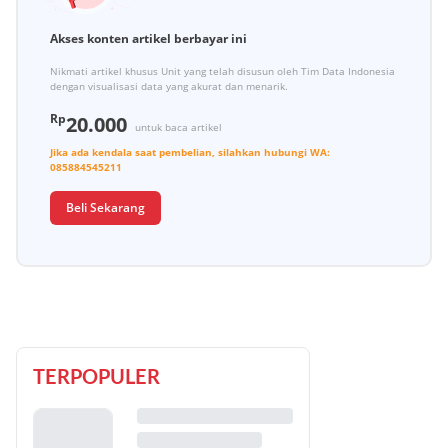
Akses konten artikel berbayar ini
Nikmati artikel khusus Unit yang telah disusun oleh Tim Data Indonesia
dengan visualisasi data yang akurat dan menarik.
Rp
20.000
untuk baca artikel
Jika ada kendala saat pembelian, silahkan hubungi
WA:
085884545211
Beli Sekarang
TERPOPULER