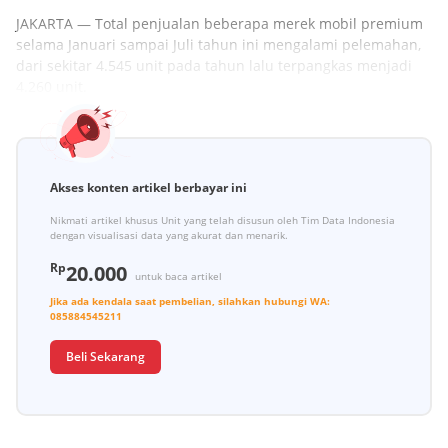
JAKARTA — Total penjualan beberapa merek mobil premium
selama Januari sampai Juli tahun ini mengalami pelemahan,
dari sekitar 4.545 unit pada tahun lalu terpangkas menjadi
4.260 unit.
Akses konten artikel berbayar ini
Nikmati artikel khusus Unit yang telah disusun oleh Tim Data Indonesia
dengan visualisasi data yang akurat dan menarik.
Rp
20.000
untuk baca artikel
Jika ada kendala saat pembelian, silahkan hubungi
WA:
085884545211
Beli Sekarang