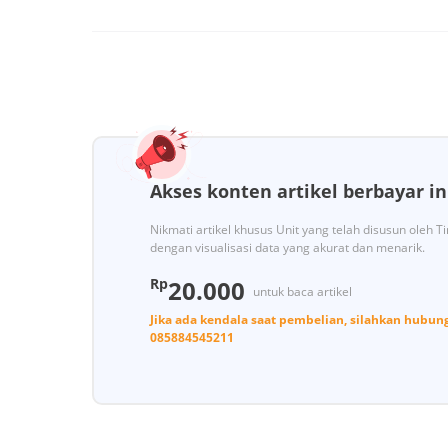
Akses konten artikel berbayar in
Nikmati artikel khusus Unit yang telah disusun oleh 
dengan visualisasi data yang akurat dan menarik.
Rp
20.000
untuk baca artikel
Jika ada kendala saat pembelian, silahkan hubun
085884545211