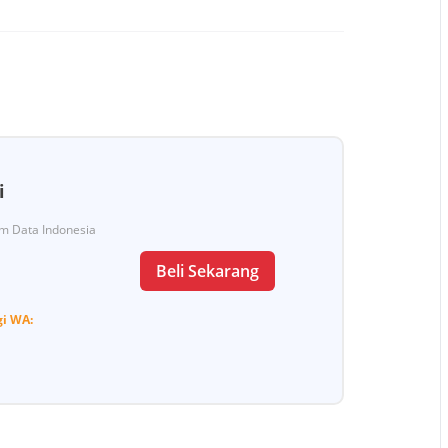
i
Tim Data Indonesia
Beli Sekarang
gi
WA: