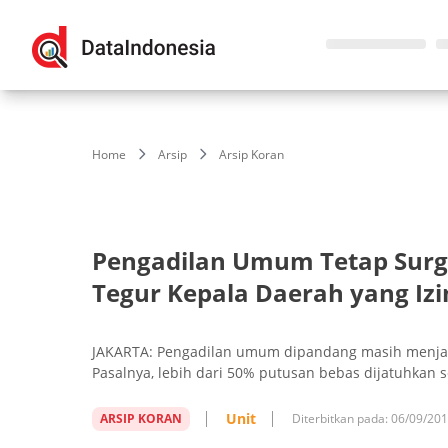
Home
Arsip
Arsip Koran
Pengadilan Umum Tetap Surg
Tegur Kepala Daerah yang Izi
JAKARTA: Pengadilan umum dipandang masih menjadi
Pasalnya, lebih dari 50% putusan bebas dijatuhkan 
Unit
ARSIP KORAN
Diterbitkan pada:
06/09/20