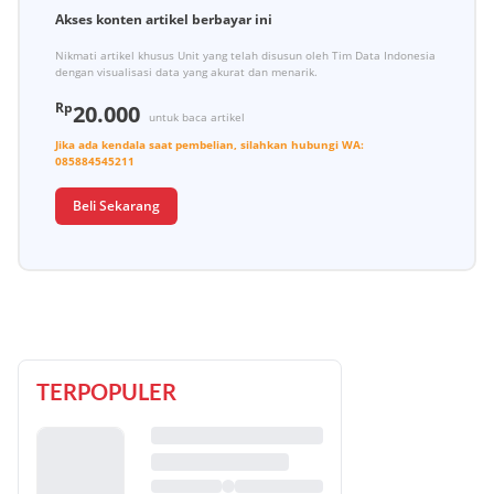
Akses konten artikel berbayar ini
Nikmati artikel khusus Unit yang telah disusun oleh Tim Data Indonesia
dengan visualisasi data yang akurat dan menarik.
Rp
20.000
untuk baca artikel
Jika ada kendala saat pembelian, silahkan hubungi
WA:
085884545211
Beli Sekarang
TERPOPULER