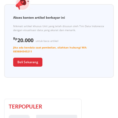
Akses konten artikel berbayar ini
Nikmati artikel khusus Unit yang telah disusun oleh Tim Data Indonesia
dengan visualisasi data yang akurat dan menarik.
Rp
20.000
untuk baca artikel
Jika ada kendala saat pembelian, silahkan hubungi
WA:
085884545211
Beli Sekarang
TERPOPULER