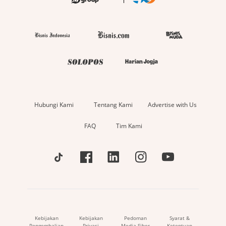
Hubungi Kami
Tentang Kami
Advertise with Us
FAQ
Tim Kami
Kebijakan
Kebijakan
Pedoman
Syarat &
Pengembalian
Privasi
Media Siber
Ketentuan