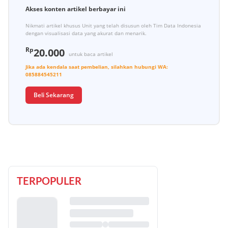
Akses konten artikel berbayar ini
Nikmati artikel khusus Unit yang telah disusun oleh Tim Data Indonesia
dengan visualisasi data yang akurat dan menarik.
Rp
20.000
untuk baca artikel
Jika ada kendala saat pembelian, silahkan hubungi
WA:
085884545211
Beli Sekarang
TERPOPULER