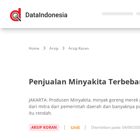
Home
Arsip
Arsip Koran
Penjualan Minyakita Terbeba
JAKARTA: Produsen Minyakita, minyak goreng merek
dari mitra dari pemerintah daerah dan banyaknya p
itu rendah.
Unit
ARSIP KORAN
Diterbitkan pada:
04/06/20