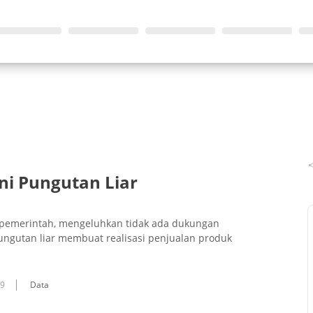
ni Pungutan Liar
 pemerintah, mengeluhkan tidak ada dukungan
ungutan liar membuat realisasi penjualan produk
09
Data