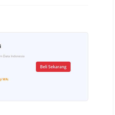
i
Tim Data Indonesia
Beli Sekarang
gi
WA: