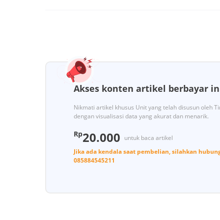
Akses konten artikel berbayar in
Nikmati artikel khusus Unit yang telah disusun oleh 
dengan visualisasi data yang akurat dan menarik.
Rp
20.000
untuk baca artikel
Jika ada kendala saat pembelian, silahkan hubun
085884545211