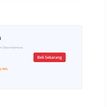
i
Tim Data Indonesia
Beli Sekarang
gi
WA: