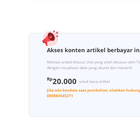
Akses konten artikel berbayar in
Nikmati artikel khusus Unit yang telah disusun oleh 
dengan visualisasi data yang akurat dan menarik.
Rp
20.000
untuk baca artikel
Jika ada kendala saat pembelian, silahkan hubun
085884545211