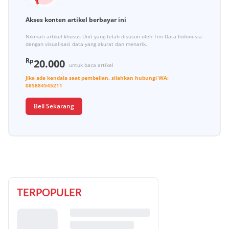
Akses konten artikel berbayar ini
Nikmati artikel khusus Unit yang telah disusun oleh Tim Data Indonesia
dengan visualisasi data yang akurat dan menarik.
Rp
20.000
untuk baca artikel
Jika ada kendala saat pembelian, silahkan hubungi
WA:
085884545211
Beli Sekarang
TERPOPULER