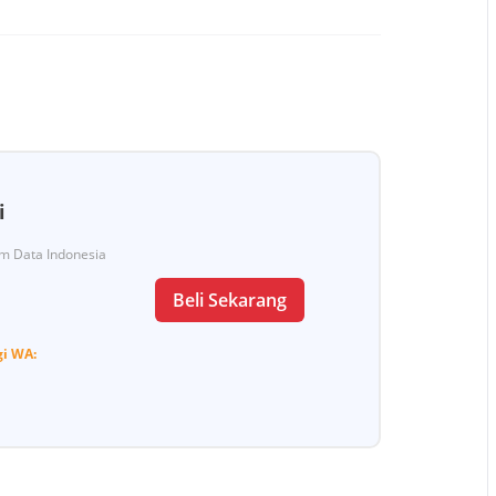
i
Tim Data Indonesia
Beli Sekarang
gi
WA: