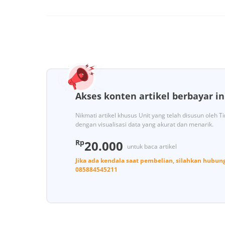
Akses konten artikel berbayar in
Nikmati artikel khusus Unit yang telah disusun oleh 
dengan visualisasi data yang akurat dan menarik.
Rp
20.000
untuk baca artikel
Jika ada kendala saat pembelian, silahkan hubun
085884545211