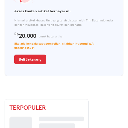
Akses konten artikel berbayar ini
Nikmati artikel khusus Unit yang telah disusun oleh Tim Data Indonesia
dengan visualisasi data yang akurat dan menarik.
Rp
20.000
untuk baca artikel
Jika ada kendala saat pembelian, silahkan hubungi
WA:
085884545211
Beli Sekarang
TERPOPULER