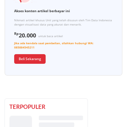
Akses konten artikel berbayar ini
Nikmati artikel khusus Unit yang telah disusun oleh Tim Data Indonesia
dengan visualisasi data yang akurat dan menarik.
Rp
20.000
untuk baca artikel
Jika ada kendala saat pembelian, silahkan hubungi
WA:
085884545211
Beli Sekarang
TERPOPULER