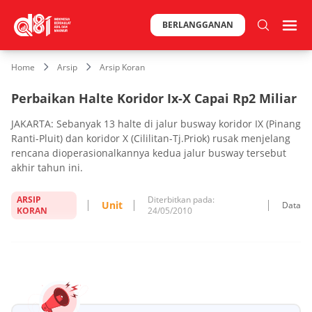
BERLANGGANAN
Home
Arsip
Arsip Koran
Perbaikan Halte Koridor Ix-X Capai Rp2 Miliar
JAKARTA: Sebanyak 13 halte di jalur busway koridor IX (Pinang
Ranti-Pluit) dan koridor X (Cililitan-Tj.Priok) rusak menjelang
rencana dioperasionalkannya kedua jalur busway tersebut
akhir tahun ini.
ARSIP
Diterbitkan pada:
Unit
Data
KORAN
24/05/2010