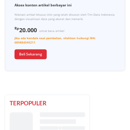
Akses konten artikel berbayar ini
Nikmati artikel khusus Unit yang telah disusun oleh Tim Data Indonesia
dengan visualisasi data yang akurat dan menarik.
Rp
20.000
untuk baca artikel
Jika ada kendala saat pembelian, silahkan hubungi
WA:
085884545211
Beli Sekarang
TERPOPULER