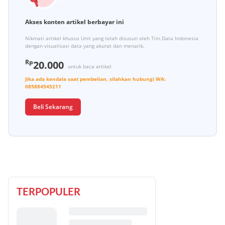
Akses konten artikel berbayar ini
Nikmati artikel khusus Unit yang telah disusun oleh Tim Data Indonesia
dengan visualisasi data yang akurat dan menarik.
Rp
20.000
untuk baca artikel
Jika ada kendala saat pembelian, silahkan hubungi
WA:
085884545211
Beli Sekarang
TERPOPULER