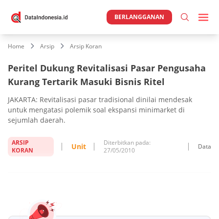
BERLANGGANAN
Home
Arsip
Arsip Koran
Peritel Dukung Revitalisasi Pasar Pengusaha
Kurang Tertarik Masuki Bisnis Ritel
JAKARTA: Revitalisasi pasar tradisional dinilai mendesak
untuk mengatasi polemik soal ekspansi minimarket di
sejumlah daerah.
ARSIP
Diterbitkan pada:
Unit
Data
KORAN
27/05/2010