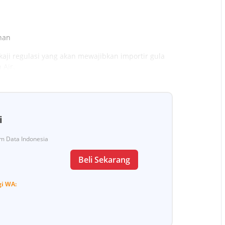
han
i regulasi yang akan mewajibkan importir gula
 Air.
i
Tim Data Indonesia
Beli Sekarang
gi
WA: