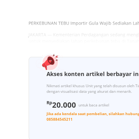
PERKEBUNAN TEBU Importir Gula Wajib Sediakan La
JAKARTA — Kementerian Perdagangan sedang mengkaj
untuk menyediakan lahan perkebunan tebu di Tanah
Akses konten artikel berbayar in
Nikmati artikel khusus Unit yang telah disusun oleh 
dengan visualisasi data yang akurat dan menarik.
Rp
20.000
untuk baca artikel
Jika ada kendala saat pembelian, silahkan hubun
085884545211