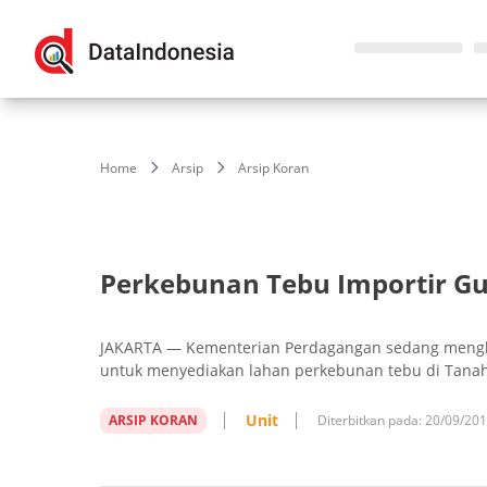
Home
Arsip
Arsip Koran
Perkebunan Tebu Importir Gu
JAKARTA — Kementerian Perdagangan sedang mengkaj
untuk menyediakan lahan perkebunan tebu di Tanah
Unit
ARSIP KORAN
Diterbitkan pada:
20/09/20