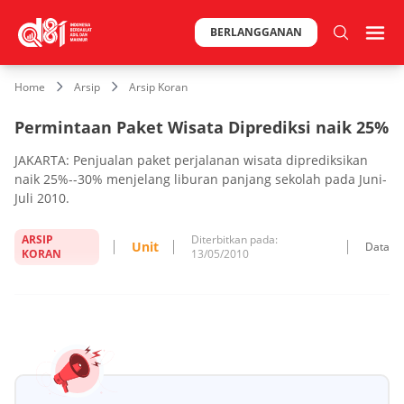
BERLANGGANAN
Home
Arsip
Arsip Koran
Permintaan Paket Wisata Diprediksi naik 25%
JAKARTA: Penjualan paket perjalanan wisata diprediksikan
naik 25%--30% menjelang liburan panjang sekolah pada Juni-
Juli 2010.
ARSIP
Diterbitkan pada:
Unit
Data
KORAN
13/05/2010