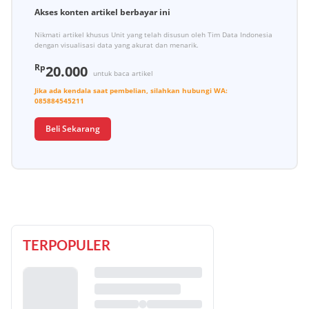
Akses konten artikel berbayar ini
Nikmati artikel khusus Unit yang telah disusun oleh Tim Data Indonesia
dengan visualisasi data yang akurat dan menarik.
Rp
20.000
untuk baca artikel
Jika ada kendala saat pembelian, silahkan hubungi
WA:
085884545211
Beli Sekarang
TERPOPULER