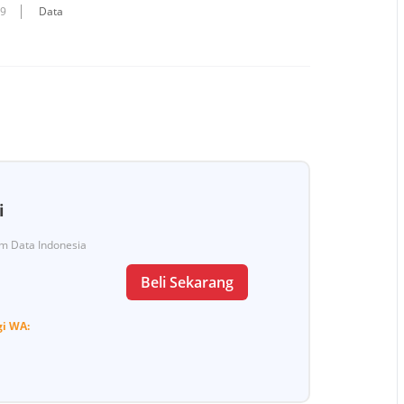
09
Data
i
Tim Data Indonesia
Beli Sekarang
gi
WA: