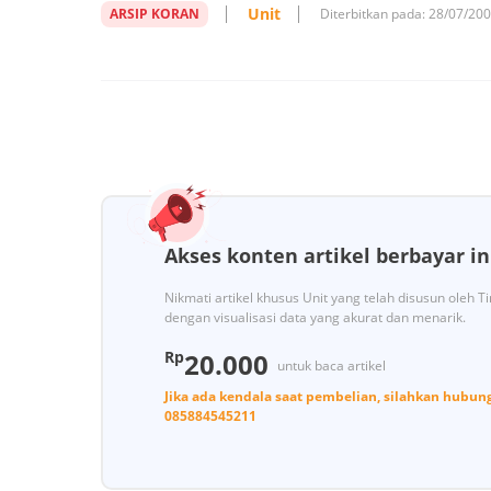
Unit
ARSIP KORAN
Diterbitkan pada:
28/07/20
Akses konten artikel berbayar in
Nikmati artikel khusus Unit yang telah disusun oleh 
dengan visualisasi data yang akurat dan menarik.
Rp
20.000
untuk baca artikel
Jika ada kendala saat pembelian, silahkan hubun
085884545211