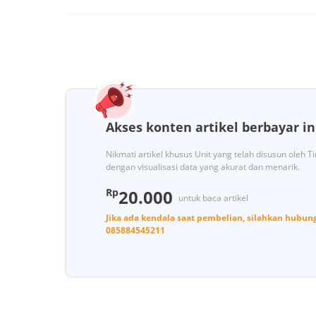
Akses konten artikel berbayar in
Nikmati artikel khusus Unit yang telah disusun oleh 
dengan visualisasi data yang akurat dan menarik.
Rp
20.000
untuk baca artikel
Jika ada kendala saat pembelian, silahkan hubun
085884545211