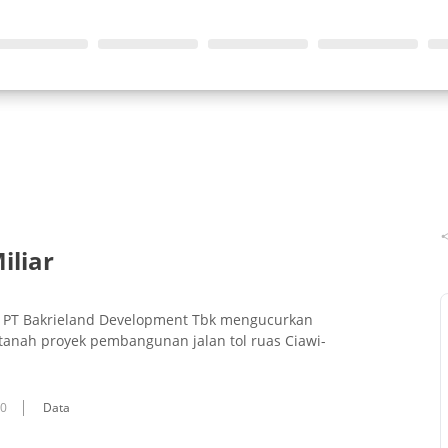
iliar
an PT Bakrieland Development Tbk mengucurkan
tanah proyek pembangunan jalan tol ruas Ciawi-
10
Data