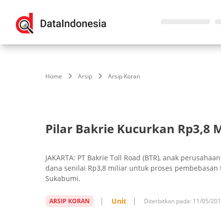
Home
Arsip
Arsip Koran
Pilar Bakrie Kucurkan Rp3,8 M
JAKARTA: PT Bakrie Toll Road (BTR), anak perusaha
dana senilai Rp3,8 miliar untuk proses pembebasan 
Sukabumi.
Unit
ARSIP KORAN
Diterbitkan pada:
11/05/20