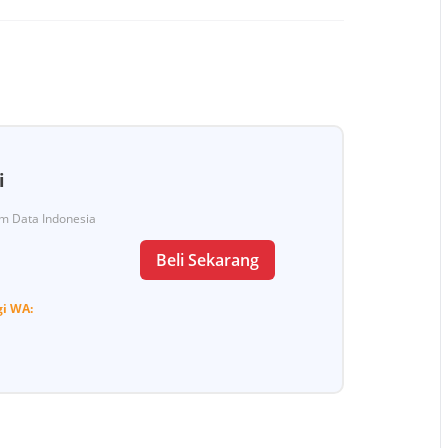
i
Tim Data Indonesia
Beli Sekarang
gi
WA: