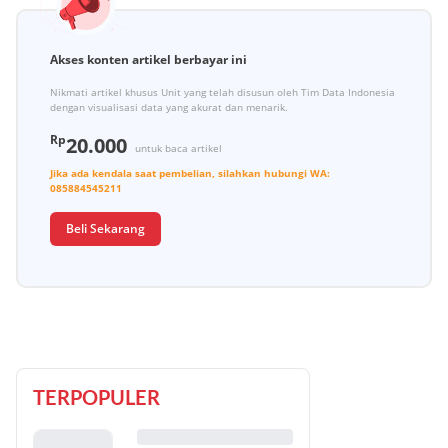
Akses konten artikel berbayar ini
Nikmati artikel khusus Unit yang telah disusun oleh Tim Data Indonesia
dengan visualisasi data yang akurat dan menarik.
Rp
20.000
untuk baca artikel
Jika ada kendala saat pembelian, silahkan hubungi
WA:
085884545211
Beli Sekarang
TERPOPULER