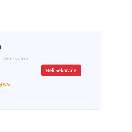
i
Tim Data Indonesia
Beli Sekarang
gi
WA: