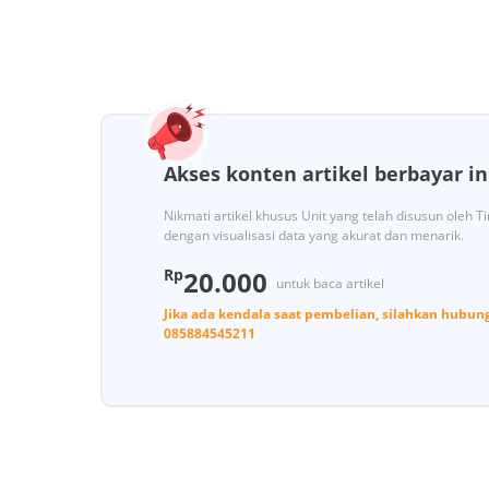
Akses konten artikel berbayar in
Nikmati artikel khusus Unit yang telah disusun oleh 
dengan visualisasi data yang akurat dan menarik.
Rp
20.000
untuk baca artikel
Jika ada kendala saat pembelian, silahkan hubun
085884545211