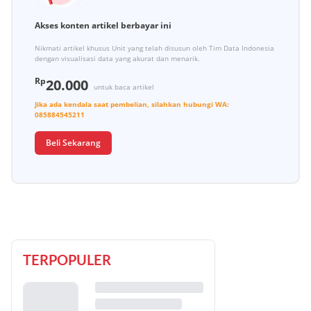
Akses konten artikel berbayar ini
Nikmati artikel khusus Unit yang telah disusun oleh Tim Data Indonesia
dengan visualisasi data yang akurat dan menarik.
Rp
20.000
untuk baca artikel
Jika ada kendala saat pembelian, silahkan hubungi
WA:
085884545211
Beli Sekarang
TERPOPULER