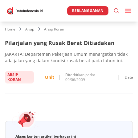
BERLANGGANAN
Home
Arsip
Arsip Koran
Pilarjalan yang Rusak Berat Ditiadakan
JAKARTA: Departemen Pekerjaan Umum menargetkan tidak
ada jalan yang dalam kondisi rusak berat pada tahun ini.
ARSIP
Diterbitkan pada:
Unit
Data
KORAN
09/06/2009
Akses konten artikel berbayar ini