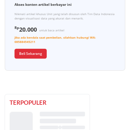
Akses konten artikel berbayar ini
Nikmati artikel khusus Unit yang telah disusun oleh Tim Data Indonesia
dengan visualisasi data yang akurat dan menarik.
Rp
20.000
untuk baca artikel
Jika ada kendala saat pembelian, silahkan hubungi
WA:
085884545211
Beli Sekarang
TERPOPULER