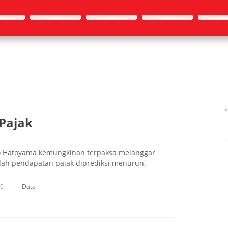
 Pajak
o Hatoyama kemungkinan terpaksa melanggar
elah pendapatan pajak diprediksi menurun.
10
Data