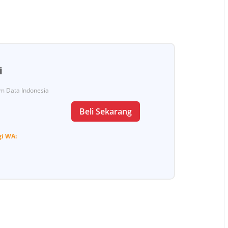
i
Tim Data Indonesia
Beli Sekarang
gi
WA: