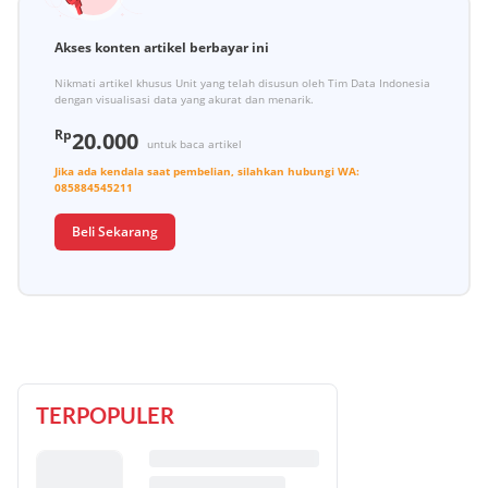
Akses konten artikel berbayar ini
Nikmati artikel khusus Unit yang telah disusun oleh Tim Data Indonesia
dengan visualisasi data yang akurat dan menarik.
Rp
20.000
untuk baca artikel
Jika ada kendala saat pembelian, silahkan hubungi
WA:
085884545211
Beli Sekarang
TERPOPULER