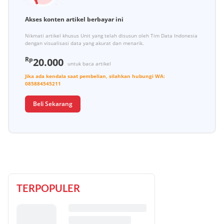
Akses konten artikel berbayar ini
Nikmati artikel khusus Unit yang telah disusun oleh Tim Data Indonesia
dengan visualisasi data yang akurat dan menarik.
Rp
20.000
untuk baca artikel
Jika ada kendala saat pembelian, silahkan hubungi
WA:
085884545211
Beli Sekarang
TERPOPULER