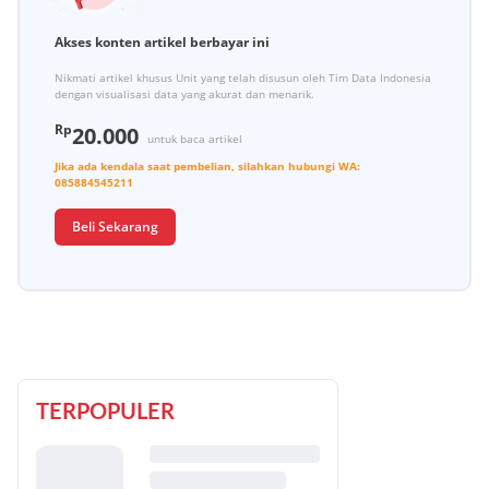
Akses konten artikel berbayar ini
Nikmati artikel khusus Unit yang telah disusun oleh Tim Data Indonesia
dengan visualisasi data yang akurat dan menarik.
Rp
20.000
untuk baca artikel
Jika ada kendala saat pembelian, silahkan hubungi
WA:
085884545211
Beli Sekarang
TERPOPULER