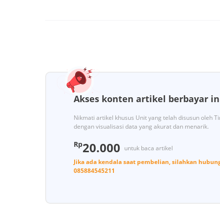
Akses konten artikel berbayar in
Nikmati artikel khusus Unit yang telah disusun oleh 
dengan visualisasi data yang akurat dan menarik.
Rp
20.000
untuk baca artikel
Jika ada kendala saat pembelian, silahkan hubun
085884545211