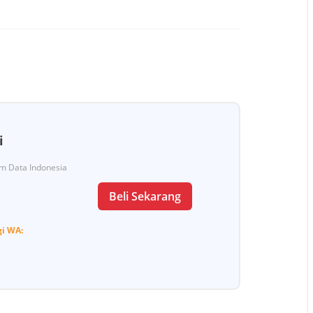
i
Tim Data Indonesia
Beli Sekarang
gi
WA: