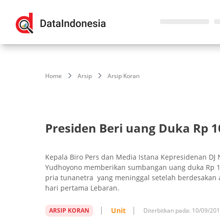
Home
Arsip
Arsip Koran
Presiden Beri uang Duka Rp 1
Kepala Biro Pers dan Media Istana Kepresidenan D
Yudhoyono memberikan sumbangan uang duka Rp 10 j
pria tunanetra yang meninggal setelah berdesakan
hari pertama Lebaran.
Unit
ARSIP KORAN
Diterbitkan pada:
10/09/20