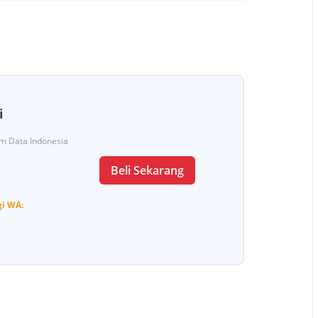
i
Tim Data Indonesia
Beli Sekarang
gi
WA: