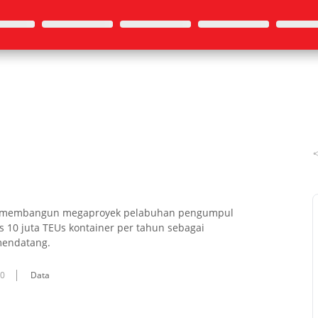
gera membangun megaproyek pelabuhan pengumpul
as 10 juta TEUs kontainer per tahun sebagai
mendatang.
10
Data