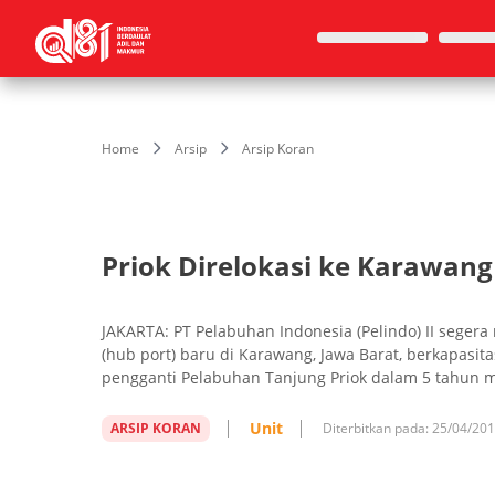
Home
Arsip
Arsip Koran
Priok Direlokasi ke Karawang
JAKARTA: PT Pelabuhan Indonesia (Pelindo) II se
(hub port) baru di Karawang, Jawa Barat, berkapasit
pengganti Pelabuhan Tanjung Priok dalam 5 tahun 
Unit
ARSIP KORAN
Diterbitkan pada:
25/04/20