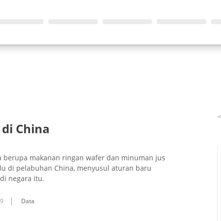
di China
ia berupa makanan ringan wafer dan minuman jus
alu di pelabuhan China, menyusul aturan baru
i negara itu.
09
Data