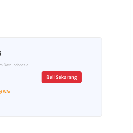
i
Tim Data Indonesia
Beli Sekarang
gi
WA: