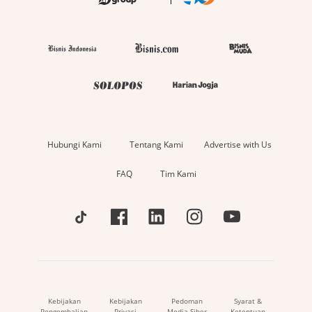
Hubungi Kami
Tentang Kami
Advertise with Us
FAQ
Tim Kami
Kebijakan
Kebijakan
Pedoman
Syarat &
Pengembalian
Privasi
Media Siber
Ketentuan