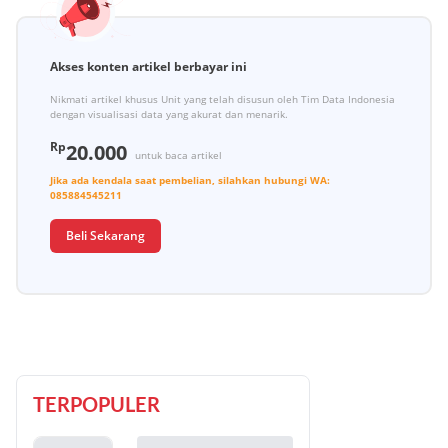
Akses konten artikel berbayar ini
Nikmati artikel khusus Unit yang telah disusun oleh Tim Data Indonesia
dengan visualisasi data yang akurat dan menarik.
Rp
20.000
untuk baca artikel
Jika ada kendala saat pembelian, silahkan hubungi
WA:
085884545211
Beli Sekarang
TERPOPULER