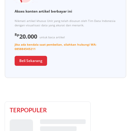
Akses konten artikel berbayar ini
Nikmati artikel khusus Unit yang telah disusun oleh Tim Data Indonesia
dengan visualisasi data yang akurat dan menarik.
Rp
20.000
untuk baca artikel
Jika ada kendala saat pembelian, silahkan hubungi
WA:
085884545211
Beli Sekarang
TERPOPULER