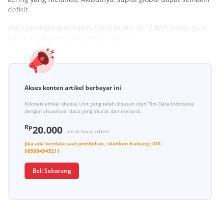
defisit.
Pada perdagangan Kamis (25/2) pukul 18:12 WIB, harga gula
turun 0,36% menjadi US$13,83 per pon.
Akses konten artikel berbayar ini
Nikmati artikel khusus Unit yang telah disusun oleh Tim Data Indonesia
dengan visualisasi data yang akurat dan menarik.
Rp
20.000
untuk baca artikel
Jika ada kendala saat pembelian, silahkan hubungi
WA:
085884545211
Beli Sekarang