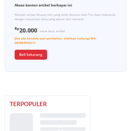
Akses konten artikel berbayar ini
Nikmati artikel khusus Unit yang telah disusun oleh Tim Data Indonesia
dengan visualisasi data yang akurat dan menarik.
Rp
20.000
untuk baca artikel
Jika ada kendala saat pembelian, silahkan hubungi
WA:
085884545211
Beli Sekarang
TERPOPULER