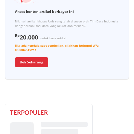
Akses konten artikel berbayar ini
Nikmati artikel khusus Unit yang telah disusun oleh Tim Data Indonesia
dengan visualisasi data yang akurat dan menarik.
Rp
20.000
untuk baca artikel
Jika ada kendala saat pembelian, silahkan hubungi
WA:
085884545211
Beli Sekarang
TERPOPULER