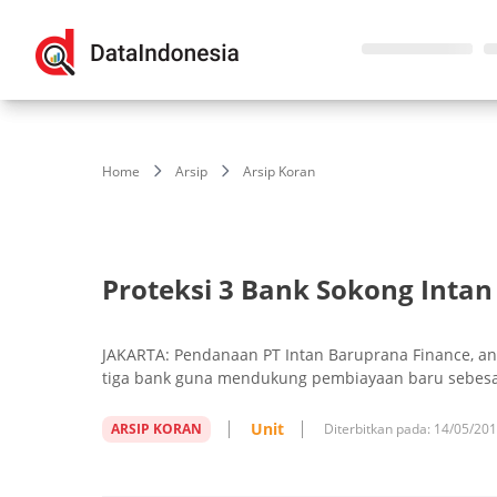
Home
Arsip
Arsip Koran
Proteksi 3 Bank Sokong Inta
JAKARTA: Pendanaan PT Intan Baruprana Finance, ana
tiga bank guna mendukung pembiayaan baru sebesar
Unit
ARSIP KORAN
Diterbitkan pada:
14/05/20