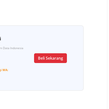
i
Tim Data Indonesia
Beli Sekarang
gi
WA: