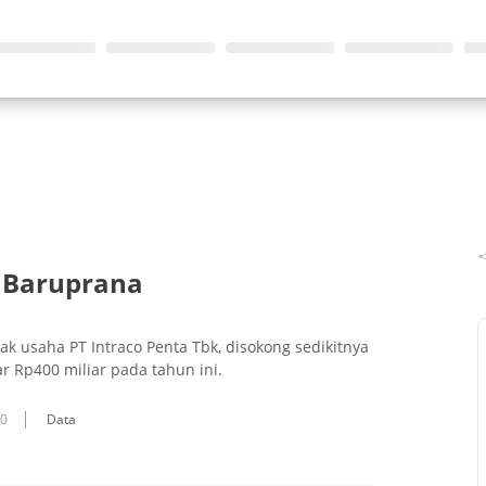
n Baruprana
k usaha PT Intraco Penta Tbk, disokong sedikitnya
 Rp400 miliar pada tahun ini.
10
Data