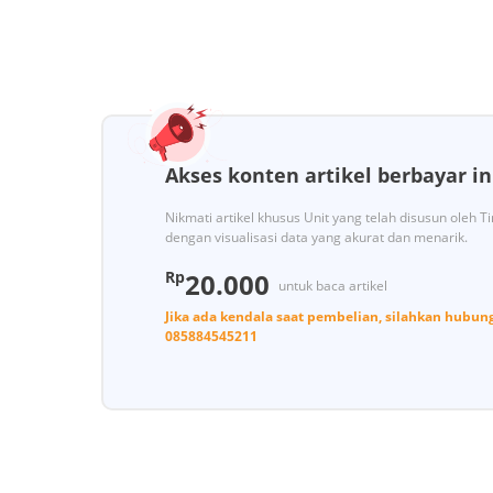
Akses konten artikel berbayar in
Nikmati artikel khusus Unit yang telah disusun oleh 
dengan visualisasi data yang akurat dan menarik.
Rp
20.000
untuk baca artikel
Jika ada kendala saat pembelian, silahkan hubun
085884545211